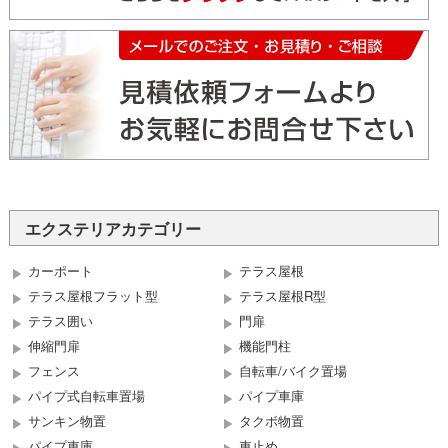
エクステリアカテゴリー
カーポート
テラス屋根
テラス屋根フラット型
テラス屋根R型
テラス囲い
門扉
伸縮門扉
機能門柱
フェンス
自転車/バイク置場
パイプ式自転車置場
パイプ車庫
サンキン物置
タクボ物置
パイプ車庫
車止め