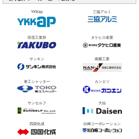
YKKap
三協アルミ
田窪工業所
タケヒロ産業
サンキン
南榮工業
東工シャッター
カンエツ
サンセルフ
大仙
四国化成
白崎コーポレーション