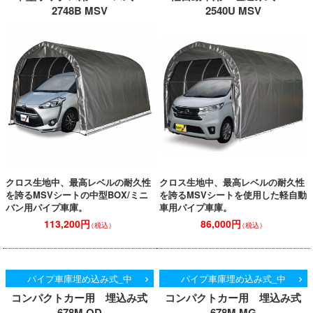
2748B MSV
2540U MSV
クロス生地中、最高レベルの耐久性
クロス生地中、最高レベルの耐久性
を誇るMSVシートの中型BOX/ミニ
を誇るMSVシートを使用した軽自動
バン用パイプ車庫。
車用パイプ車庫。
113,200円
86,000円
（税込）
（税込）
パイプ車庫埋め込み式_中
パイプ車庫埋め込み式_中
コンパクトカー用 埋込み式
コンパクトカー用 埋込み式
678M OD
678M MG