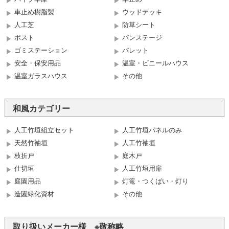
車止め樹脂製
ウッドデッキ
人工芝
防草シート
ポスト
バンステージ
ゴミステーション
パレット
安全・保安用品
温室・ビニールハウス
温室ガラスハウス
その他
和風カテゴリー
人工竹垣組立セット
人工竹垣パネルのみ
天然竹袖垣
人工竹袖垣
枝折戸
庭木戸
仕切垣
人工竹垣用扉
庭園用品
灯篭・つくばい・灯り
造園緑化資材
その他
取り扱いメーカー様 ※敬称略