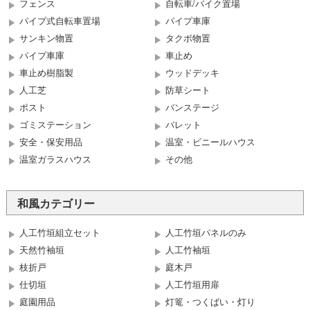
フェンス
自転車/バイク置場
パイプ式自転車置場
パイプ車庫
サンキン物置
タクボ物置
パイプ車庫
車止め
車止め樹脂製
ウッドデッキ
人工芝
防草シート
ポスト
バンステージ
ゴミステーション
パレット
安全・保安用品
温室・ビニールハウス
温室ガラスハウス
その他
和風カテゴリー
人工竹垣組立セット
人工竹垣パネルのみ
天然竹袖垣
人工竹袖垣
枝折戸
庭木戸
仕切垣
人工竹垣用扉
庭園用品
灯篭・つくばい・灯り