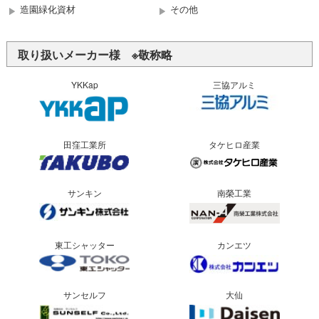
造園緑化資材
その他
取り扱いメーカー様 ※敬称略
YKKap
三協アルミ
田窪工業所
タケヒロ産業
サンキン
南榮工業
東工シャッター
カンエツ
サンセルフ
大仙