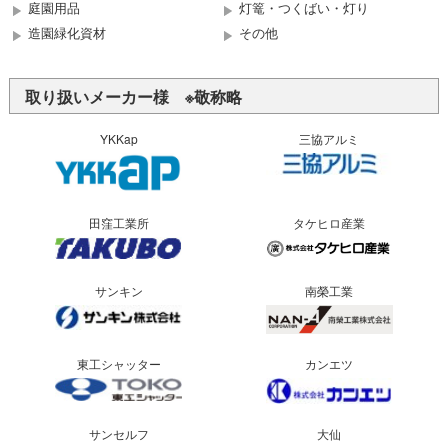
庭園用品
灯篭・つくばい・灯り
造園緑化資材
その他
取り扱いメーカー様 ※敬称略
YKKap
三協アルミ
田窪工業所
タケヒロ産業
サンキン
南榮工業
東工シャッター
カンエツ
サンセルフ
大仙