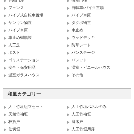
フェンス
自転車/バイク置場
パイプ式自転車置場
パイプ車庫
サンキン物置
タクボ物置
パイプ車庫
車止め
車止め樹脂製
ウッドデッキ
人工芝
防草シート
ポスト
バンステージ
ゴミステーション
パレット
安全・保安用品
温室・ビニールハウス
温室ガラスハウス
その他
和風カテゴリー
人工竹垣組立セット
人工竹垣パネルのみ
天然竹袖垣
人工竹袖垣
枝折戸
庭木戸
仕切垣
人工竹垣用扉