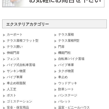
エクステリアカテゴリー
カーポート
テラス屋根
テラス屋根フラット型
テラス屋根R型
テラス囲い
門扉
伸縮門扉
機能門柱
フェンス
自転車/バイク置場
パイプ式自転車置場
パイプ車庫
サンキン物置
タクボ物置
パイプ車庫
車止め
車止め樹脂製
ウッドデッキ
人工芝
防草シート
ポスト
バンステージ
ゴミステーション
パレット
安全・保安用品
温室・ビニールハウス