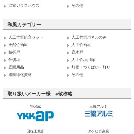
温室ガラスハウス
その他
和風カテゴリー
人工竹垣組立セット
人工竹垣パネルのみ
天然竹袖垣
人工竹袖垣
枝折戸
庭木戸
仕切垣
人工竹垣用扉
庭園用品
灯篭・つくばい・灯り
造園緑化資材
その他
取り扱いメーカー様 ※敬称略
YKKap
三協アルミ
田窪工業所
タケヒロ産業