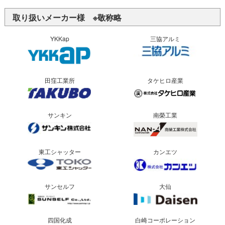
取り扱いメーカー様 ※敬称略
YKKap
三協アルミ
田窪工業所
タケヒロ産業
サンキン
南榮工業
東工シャッター
カンエツ
サンセルフ
大仙
四国化成
白崎コーポレーション