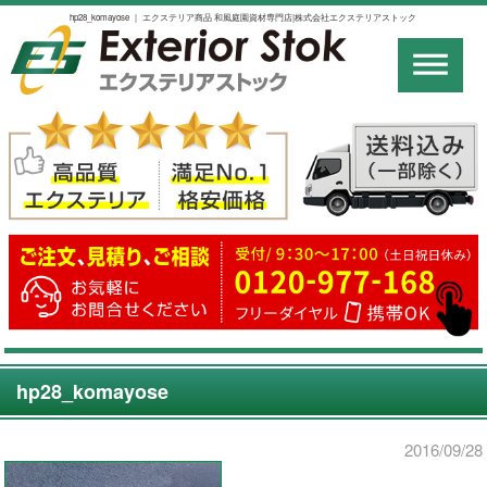
hp28_komayose ｜ エクステリア商品 和風庭園資材専門店|株式会社エクステリアストック
hp28_komayose
2016/09/28