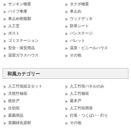
サンキン物置
タクボ物置
パイプ車庫
車止め
車止め樹脂製
ウッドデッキ
人工芝
防草シート
ポスト
バンステージ
ゴミステーション
パレット
安全・保安用品
温室・ビニールハウス
温室ガラスハウス
その他
和風カテゴリー
人工竹垣組立セット
人工竹垣パネルのみ
天然竹袖垣
人工竹袖垣
枝折戸
庭木戸
仕切垣
人工竹垣用扉
庭園用品
灯篭・つくばい・灯り
造園緑化資材
その他