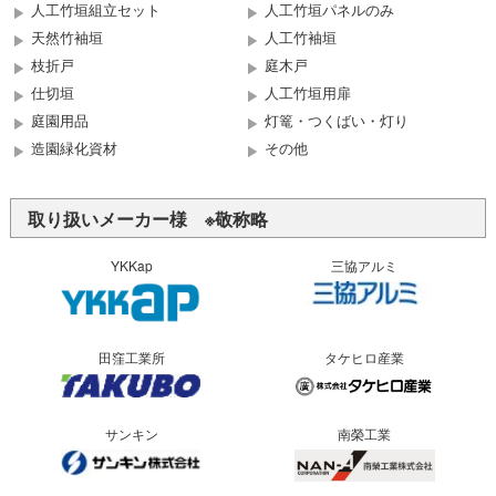
人工竹垣組立セット
人工竹垣パネルのみ
天然竹袖垣
人工竹袖垣
枝折戸
庭木戸
仕切垣
人工竹垣用扉
庭園用品
灯篭・つくばい・灯り
造園緑化資材
その他
取り扱いメーカー様 ※敬称略
YKKap
三協アルミ
田窪工業所
タケヒロ産業
サンキン
南榮工業