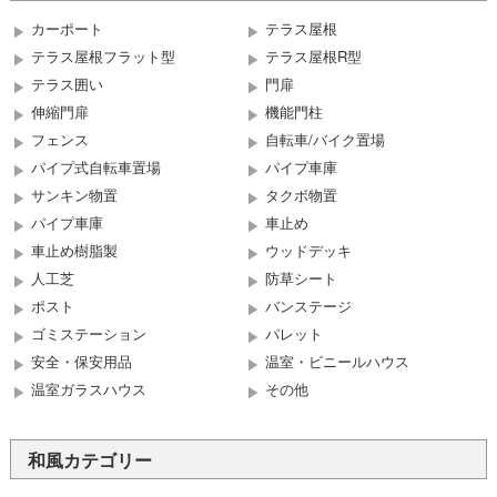
カーポート
テラス屋根
テラス屋根フラット型
テラス屋根R型
テラス囲い
門扉
伸縮門扉
機能門柱
フェンス
自転車/バイク置場
パイプ式自転車置場
パイプ車庫
サンキン物置
タクボ物置
パイプ車庫
車止め
車止め樹脂製
ウッドデッキ
人工芝
防草シート
ポスト
バンステージ
ゴミステーション
パレット
安全・保安用品
温室・ビニールハウス
温室ガラスハウス
その他
和風カテゴリー