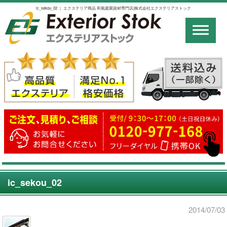
ic_sekou_02 ｜ エクステリア商品 和風庭園資材専門店|株式会社エクステリアストック
ic_sekou_02
2014/07/03