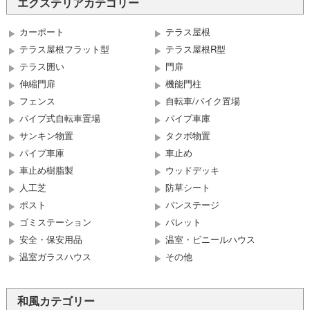
エクステリアカテゴリー
カーポート
テラス屋根
テラス屋根フラット型
テラス屋根R型
テラス囲い
門扉
伸縮門扉
機能門柱
フェンス
自転車/バイク置場
パイプ式自転車置場
パイプ車庫
サンキン物置
タクボ物置
パイプ車庫
車止め
車止め樹脂製
ウッドデッキ
人工芝
防草シート
ポスト
バンステージ
ゴミステーション
パレット
安全・保安用品
温室・ビニールハウス
温室ガラスハウス
その他
和風カテゴリー