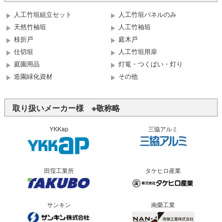
人工竹垣組立セット
人工竹垣パネルのみ
天然竹袖垣
人工竹袖垣
枝折戸
庭木戸
仕切垣
人工竹垣用扉
庭園用品
灯篭・つくばい・灯り
造園緑化資材
その他
取り扱いメーカー様 ※敬称略
YKKap
三協アルミ
田窪工業所
タケヒロ産業
サンキン
南榮工業