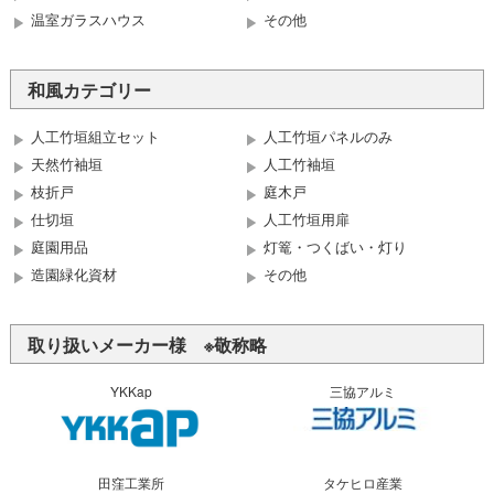
温室ガラスハウス
その他
和風カテゴリー
人工竹垣組立セット
人工竹垣パネルのみ
天然竹袖垣
人工竹袖垣
枝折戸
庭木戸
仕切垣
人工竹垣用扉
庭園用品
灯篭・つくばい・灯り
造園緑化資材
その他
取り扱いメーカー様 ※敬称略
YKKap
三協アルミ
田窪工業所
タケヒロ産業