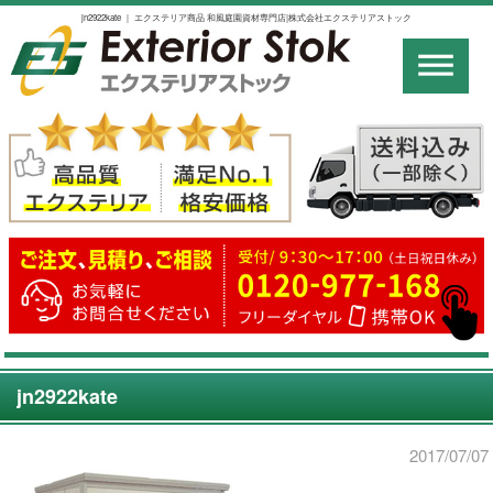
jn2922kate ｜ エクステリア商品 和風庭園資材専門店|株式会社エクステリアストック
jn2922kate
2017/07/07