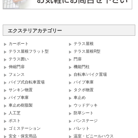
エクステリアカテゴリー
カーポート
テラス屋根
テラス屋根フラット型
テラス屋根R型
テラス囲い
門扉
伸縮門扉
機能門柱
フェンス
自転車/バイク置場
パイプ式自転車置場
パイプ車庫
サンキン物置
タクボ物置
パイプ車庫
車止め
車止め樹脂製
ウッドデッキ
人工芝
防草シート
ポスト
バンステージ
ゴミステーション
パレット
安全・保安用品
温室・ビニールハウス