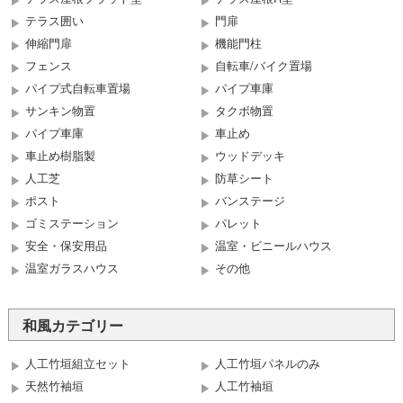
テラス囲い
門扉
伸縮門扉
機能門柱
フェンス
自転車/バイク置場
パイプ式自転車置場
パイプ車庫
サンキン物置
タクボ物置
パイプ車庫
車止め
車止め樹脂製
ウッドデッキ
人工芝
防草シート
ポスト
バンステージ
ゴミステーション
パレット
安全・保安用品
温室・ビニールハウス
温室ガラスハウス
その他
和風カテゴリー
人工竹垣組立セット
人工竹垣パネルのみ
天然竹袖垣
人工竹袖垣