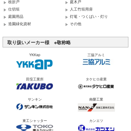
枝折戸
庭木戸
仕切垣
人工竹垣用扉
庭園用品
灯篭・つくばい・灯り
造園緑化資材
その他
取り扱いメーカー様 ※敬称略
YKKap
三協アルミ
田窪工業所
タケヒロ産業
サンキン
南榮工業
東工シャッター
カンエツ