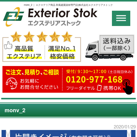
monv_2 ｜ エクステリア商品 和風庭園資材専門店|株式会社エクステリアストック
monv_2
2020/01/29