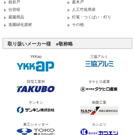
枝折戸
庭木戸
仕切垣
人工竹垣用扉
庭園用品
灯篭・つくばい・灯り
造園緑化資材
その他
取り扱いメーカー様 ※敬称略
YKKap
三協アルミ
田窪工業所
タケヒロ産業
サンキン
南榮工業
東工シャッター
カンエツ