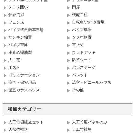
テラス囲い
門扉
伸縮門扉
機能門柱
フェンス
自転車/バイク置場
パイプ式自転車置場
パイプ車庫
サンキン物置
タクボ物置
パイプ車庫
車止め
車止め樹脂製
ウッドデッキ
人工芝
防草シート
ポスト
バンステージ
ゴミステーション
パレット
安全・保安用品
温室・ビニールハウス
温室ガラスハウス
その他
和風カテゴリー
人工竹垣組立セット
人工竹垣パネルのみ
天然竹袖垣
人工竹袖垣