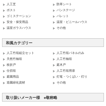
人工芝
防草シート
ポスト
バンステージ
ゴミステーション
パレット
安全・保安用品
温室・ビニールハウス
温室ガラスハウス
その他
和風カテゴリー
人工竹垣組立セット
人工竹垣パネルのみ
天然竹袖垣
人工竹袖垣
枝折戸
庭木戸
仕切垣
人工竹垣用扉
庭園用品
灯篭・つくばい・灯り
造園緑化資材
その他
取り扱いメーカー様 ※敬称略