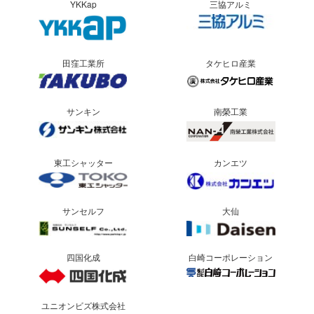
YKKap
三協アルミ
田窪工業所
タケヒロ産業
サンキン
南榮工業
東工シャッター
カンエツ
サンセルフ
大仙
四国化成
白崎コーポレーション
ユニオンビズ株式会社