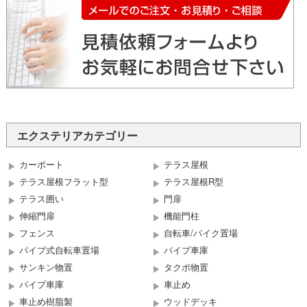
エクステリアカテゴリー
カーポート
テラス屋根
テラス屋根フラット型
テラス屋根R型
テラス囲い
門扉
伸縮門扉
機能門柱
フェンス
自転車/バイク置場
パイプ式自転車置場
パイプ車庫
サンキン物置
タクボ物置
パイプ車庫
車止め
車止め樹脂製
ウッドデッキ