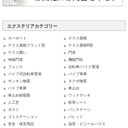
エクステリアカテゴリー
カーポート
テラス屋根
テラス屋根フラット型
テラス屋根R型
テラス囲い
門扉
伸縮門扉
機能門柱
フェンス
自転車/バイク置場
パイプ式自転車置場
パイプ車庫
サンキン物置
タクボ物置
パイプ車庫
車止め
車止め樹脂製
ウッドデッキ
人工芝
防草シート
ポスト
バンステージ
ゴミステーション
パレット
安全・保安用品
温室・ビニールハウス