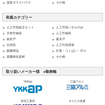
温室ガラスハウス
その他
和風カテゴリー
人工竹垣組立セット
人工竹垣パネルのみ
天然竹袖垣
人工竹袖垣
枝折戸
庭木戸
仕切垣
人工竹垣用扉
庭園用品
灯篭・つくばい・灯り
造園緑化資材
その他
取り扱いメーカー様 ※敬称略
YKKap
三協アルミ
田窪工業所
タケヒロ産業