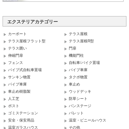
エクステリアカテゴリー
カーポート
テラス屋根
テラス屋根フラット型
テラス屋根R型
テラス囲い
門扉
伸縮門扉
機能門柱
フェンス
自転車/バイク置場
パイプ式自転車置場
パイプ車庫
サンキン物置
タクボ物置
パイプ車庫
車止め
車止め樹脂製
ウッドデッキ
人工芝
防草シート
ポスト
バンステージ
ゴミステーション
パレット
安全・保安用品
温室・ビニールハウス
温室ガラスハウス
その他