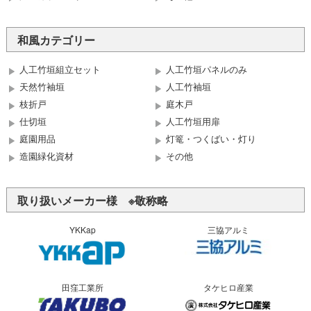
和風カテゴリー
人工竹垣組立セット
人工竹垣パネルのみ
天然竹袖垣
人工竹袖垣
枝折戸
庭木戸
仕切垣
人工竹垣用扉
庭園用品
灯篭・つくばい・灯り
造園緑化資材
その他
取り扱いメーカー様 ※敬称略
YKKap
三協アルミ
田窪工業所
タケヒロ産業