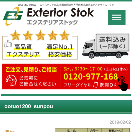
ootuo1200_sunpou ｜ エクステリア商品 和風庭園資材専門店|株式会社エクステリアストック
ootuo1200_sunpou
2019/02/02