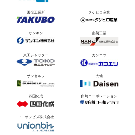
田窪工業所
タケヒロ産業
サンキン
南榮工業
東工シャッター
カンエツ
サンセルフ
大仙
四国化成
白崎コーポレーション
ユニオンビズ株式会社