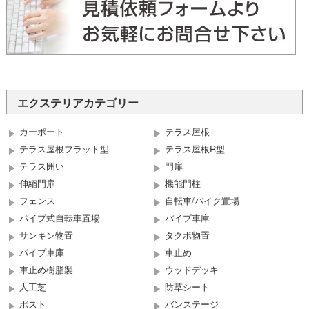
エクステリアカテゴリー
カーポート
テラス屋根
テラス屋根フラット型
テラス屋根R型
テラス囲い
門扉
伸縮門扉
機能門柱
フェンス
自転車/バイク置場
パイプ式自転車置場
パイプ車庫
サンキン物置
タクボ物置
パイプ車庫
車止め
車止め樹脂製
ウッドデッキ
人工芝
防草シート
ポスト
バンステージ