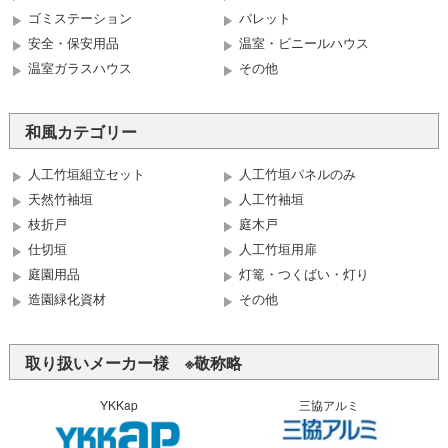
ゴミステーション
パレット
安全・保安用品
温室・ビニールハウス
温室ガラスハウス
その他
和風カテゴリー
人工竹垣組立セット
人工竹垣パネルのみ
天然竹袖垣
人工竹袖垣
枝折戸
庭木戸
仕切垣
人工竹垣用扉
庭園用品
灯篭・つくばい・灯り
造園緑化資材
その他
取り扱いメーカー様 ※敬称略
YKKap
三協アルミ