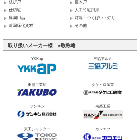
枝折戸
庭木戸
仕切垣
人工竹垣用扉
庭園用品
灯篭・つくばい・灯り
造園緑化資材
その他
取り扱いメーカー様 ※敬称略
YKKap
三協アルミ
田窪工業所
タケヒロ産業
サンキン
南榮工業
東工シャッター
カンエツ