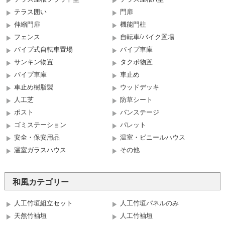
テラス囲い
門扉
伸縮門扉
機能門柱
フェンス
自転車/バイク置場
パイプ式自転車置場
パイプ車庫
サンキン物置
タクボ物置
パイプ車庫
車止め
車止め樹脂製
ウッドデッキ
人工芝
防草シート
ポスト
バンステージ
ゴミステーション
パレット
安全・保安用品
温室・ビニールハウス
温室ガラスハウス
その他
和風カテゴリー
人工竹垣組立セット
人工竹垣パネルのみ
天然竹袖垣
人工竹袖垣