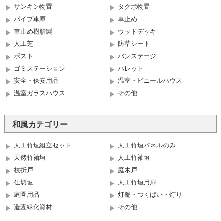
サンキン物置
タクボ物置
パイプ車庫
車止め
車止め樹脂製
ウッドデッキ
人工芝
防草シート
ポスト
バンステージ
ゴミステーション
パレット
安全・保安用品
温室・ビニールハウス
温室ガラスハウス
その他
和風カテゴリー
人工竹垣組立セット
人工竹垣パネルのみ
天然竹袖垣
人工竹袖垣
枝折戸
庭木戸
仕切垣
人工竹垣用扉
庭園用品
灯篭・つくばい・灯り
造園緑化資材
その他