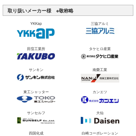
取り扱いメーカー様 ※敬称略
YKKap
三協アルミ
田窪工業所
タケヒロ産業
サンキン
南榮工業
東工シャッター
カンエツ
サンセルフ
大仙
四国化成
白崎コーポレーション