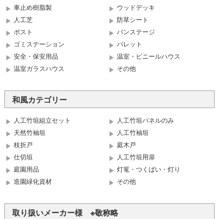
車止め樹脂製
ウッドデッキ
人工芝
防草シート
ポスト
バンステージ
ゴミステーション
パレット
安全・保安用品
温室・ビニールハウス
温室ガラスハウス
その他
和風カテゴリー
人工竹垣組立セット
人工竹垣パネルのみ
天然竹袖垣
人工竹袖垣
枝折戸
庭木戸
仕切垣
人工竹垣用扉
庭園用品
灯篭・つくばい・灯り
造園緑化資材
その他
取り扱いメーカー様 ※敬称略