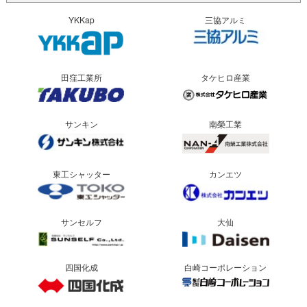
YKKap
三協アルミ
田窪工業所
タケヒロ産業
サンキン
南榮工業
東工シャッター
カンエツ
サンセルフ
大仙
四国化成
白崎コーポレーション