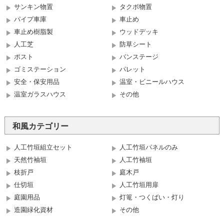
サンキン物置
タクボ物置
パイプ車庫
車止め
車止め樹脂製
ウッドデッキ
人工芝
防草シート
ポスト
バンステージ
ゴミステーション
パレット
安全・保安用品
温室・ビニールハウス
温室ガラスハウス
その他
和風カテゴリー
人工竹垣組立セット
人工竹垣パネルのみ
天然竹袖垣
人工竹袖垣
枝折戸
庭木戸
仕切垣
人工竹垣用扉
庭園用品
灯篭・つくばい・灯り
造園緑化資材
その他