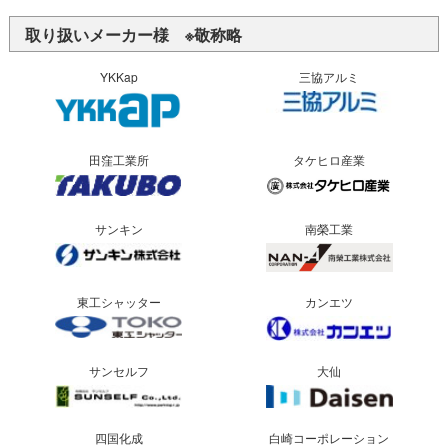
取り扱いメーカー様 ※敬称略
YKKap
三協アルミ
田窪工業所
タケヒロ産業
サンキン
南榮工業
東工シャッター
カンエツ
サンセルフ
大仙
四国化成
白崎コーポレーション