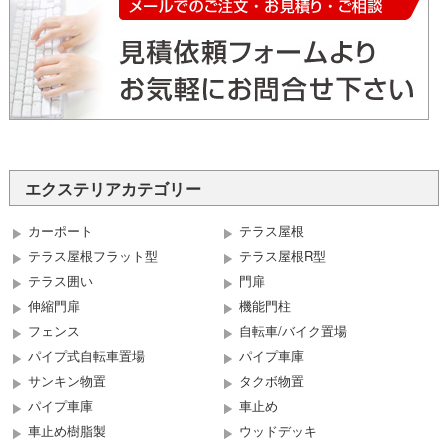
エクステリアカテゴリー
カーポート
テラス屋根
テラス屋根フラット型
テラス屋根R型
テラス囲い
門扉
伸縮門扉
機能門柱
フェンス
自転車/バイク置場
パイプ式自転車置場
パイプ車庫
サンキン物置
タクボ物置
パイプ車庫
車止め
車止め樹脂製
ウッドデッキ