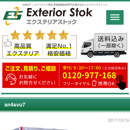
sn4svu7 ｜ エクステリア商品 和風庭園資材専門店|株式会社エクステリアストック
sn4svu7
2017/10/19