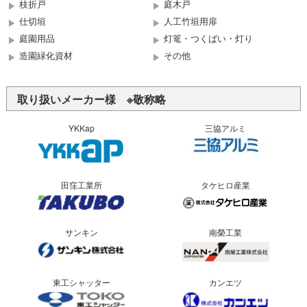
枝折戸
庭木戸
仕切垣
人工竹垣用扉
庭園用品
灯篭・つくばい・灯り
造園緑化資材
その他
取り扱いメーカー様 ※敬称略
YKKap
三協アルミ
田窪工業所
タケヒロ産業
サンキン
南榮工業
東工シャッター
カンエツ