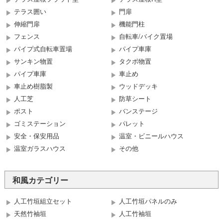
テラス囲い
門扉
伸縮門扉
機能門柱
フェンス
自転車/バイク置場
パイプ式自転車置場
パイプ車庫
サンキン物置
タクボ物置
パイプ車庫
車止め
車止め樹脂製
ウッドデッキ
人工芝
防草シート
ポスト
バンステージ
ゴミステーション
パレット
安全・保安用品
温室・ビニールハウス
温室ガラスハウス
その他
和風カテゴリー
人工竹垣組立セット
人工竹垣パネルのみ
天然竹袖垣
人工竹袖垣