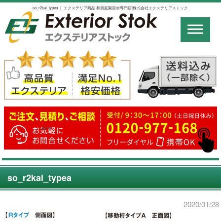
so_r2kai_typea ｜ エクステリア商品 和風庭園資材専門店|株式会社エクステリアストック
so_r2kai_typea
2020/01/28