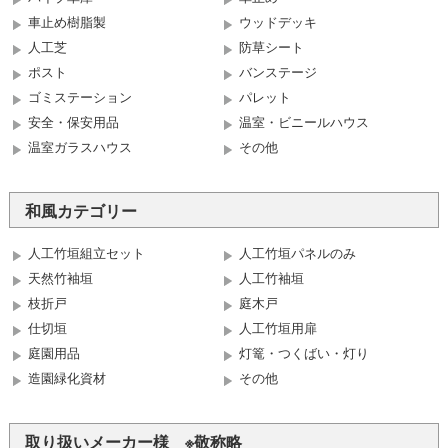
車止め樹脂製
ウッドデッキ
人工芝
防草シート
ポスト
バンステージ
ゴミステーション
パレット
安全・保安用品
温室・ビニールハウス
温室ガラスハウス
その他
和風カテゴリー
人工竹垣組立セット
人工竹垣パネルのみ
天然竹袖垣
人工竹袖垣
枝折戸
庭木戸
仕切垣
人工竹垣用扉
庭園用品
灯篭・つくばい・灯り
造園緑化資材
その他
取り扱いメーカー様 ※敬称略