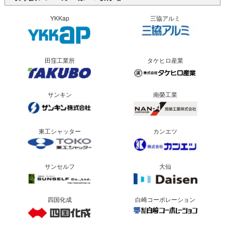
YKKap
三協アルミ
田窪工業所
タケヒロ産業
サンキン
南榮工業
東工シャッター
カンエツ
サンセルフ
大仙
四国化成
白崎コーポレーション