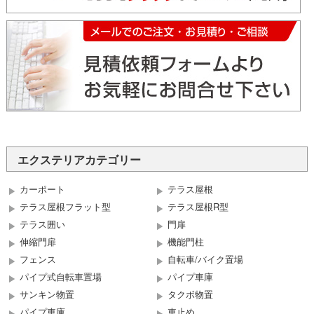
エクステリアカテゴリー
カーポート
テラス屋根
テラス屋根フラット型
テラス屋根R型
テラス囲い
門扉
伸縮門扉
機能門柱
フェンス
自転車/バイク置場
パイプ式自転車置場
パイプ車庫
サンキン物置
タクボ物置
パイプ車庫
車止め