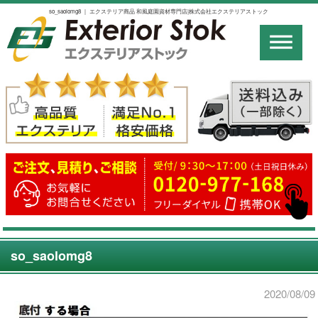
so_saolomg8 ｜ エクステリア商品 和風庭園資材専門店|株式会社エクステリアストック
so_saolomg8
2020/08/09