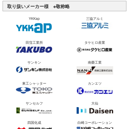
取り扱いメーカー様 ※敬称略
YKKap
三協アルミ
田窪工業所
タケヒロ産業
サンキン
南榮工業
東工シャッター
カンエツ
サンセルフ
大仙
四国化成
白崎コーポレーション