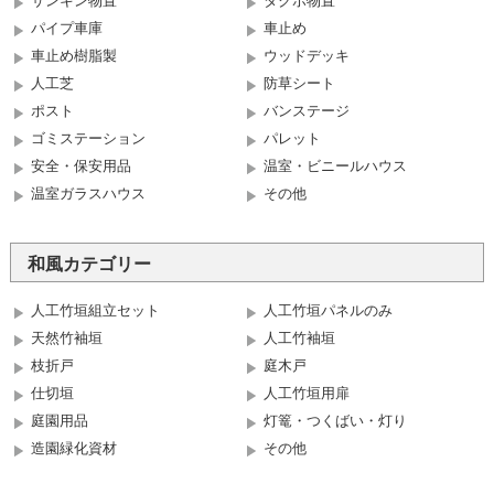
パイプ車庫
車止め
車止め樹脂製
ウッドデッキ
人工芝
防草シート
ポスト
バンステージ
ゴミステーション
パレット
安全・保安用品
温室・ビニールハウス
温室ガラスハウス
その他
和風カテゴリー
人工竹垣組立セット
人工竹垣パネルのみ
天然竹袖垣
人工竹袖垣
枝折戸
庭木戸
仕切垣
人工竹垣用扉
庭園用品
灯篭・つくばい・灯り
造園緑化資材
その他