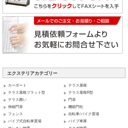
エクステリアカテゴリー
カーポート
テラス屋根
テラス屋根フラット型
テラス屋根R型
テラス囲い
門扉
伸縮門扉
機能門柱
フェンス
自転車/バイク置場
パイプ式自転車置場
パイプ車庫
サンキン物置
タクボ物置