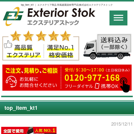
top_item_kt1 ｜ エクステリア商品 和風庭園資材専門店|株式会社エクステリアストック
top_item_kt1
2015/12/11