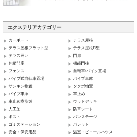
エクステリアカテゴリー
カーポート
テラス屋根
テラス屋根フラット型
テラス屋根R型
テラス囲い
門扉
伸縮門扉
機能門柱
フェンス
自転車/バイク置場
パイプ式自転車置場
パイプ車庫
サンキン物置
タクボ物置
パイプ車庫
車止め
車止め樹脂製
ウッドデッキ
人工芝
防草シート
ポスト
バンステージ
ゴミステーション
パレット
安全・保安用品
温室・ビニールハウス