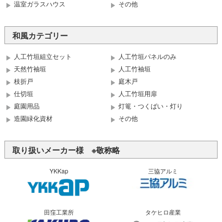
温室ガラスハウス
その他
和風カテゴリー
人工竹垣組立セット
人工竹垣パネルのみ
天然竹袖垣
人工竹袖垣
枝折戸
庭木戸
仕切垣
人工竹垣用扉
庭園用品
灯篭・つくばい・灯り
造園緑化資材
その他
取り扱いメーカー様 ※敬称略
YKKap
三協アルミ
田窪工業所
タケヒロ産業