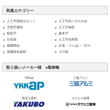
和風カテゴリー
人工竹垣組立セット
人工竹垣パネルのみ
天然竹袖垣
人工竹袖垣
枝折戸
庭木戸
仕切垣
人工竹垣用扉
庭園用品
灯篭・つくばい・灯り
造園緑化資材
その他
取り扱いメーカー様 ※敬称略
YKKap
三協アルミ
田窪工業所
タケヒロ産業