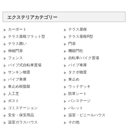
エクステリアカテゴリー
カーポート
テラス屋根
テラス屋根フラット型
テラス屋根R型
テラス囲い
門扉
伸縮門扉
機能門柱
フェンス
自転車/バイク置場
パイプ式自転車置場
パイプ車庫
サンキン物置
タクボ物置
パイプ車庫
車止め
車止め樹脂製
ウッドデッキ
人工芝
防草シート
ポスト
バンステージ
ゴミステーション
パレット
安全・保安用品
温室・ビニールハウス
温室ガラスハウス
その他