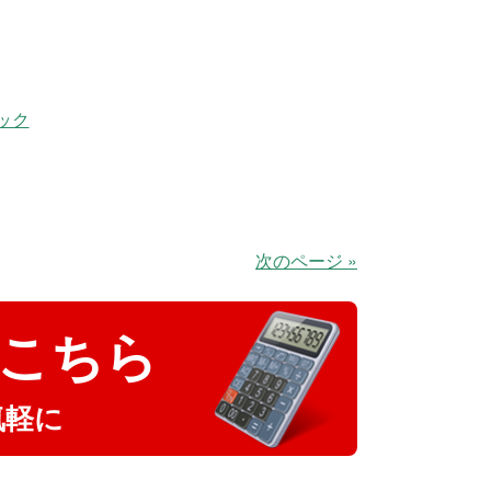
ック
次のページ »
こちら
気軽に