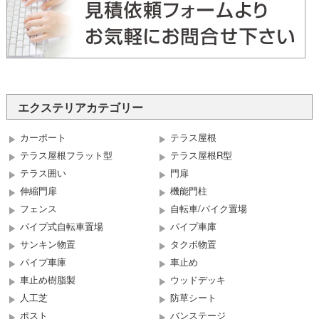
エクステリアカテゴリー
カーポート
テラス屋根
テラス屋根フラット型
テラス屋根R型
テラス囲い
門扉
伸縮門扉
機能門柱
フェンス
自転車/バイク置場
パイプ式自転車置場
パイプ車庫
サンキン物置
タクボ物置
パイプ車庫
車止め
車止め樹脂製
ウッドデッキ
人工芝
防草シート
ポスト
バンステージ