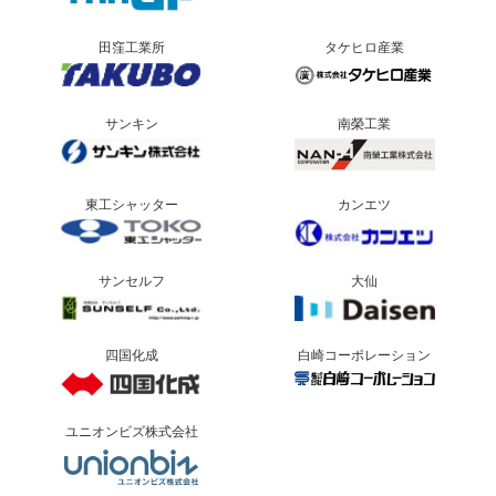
田窪工業所
タケヒロ産業
サンキン
南榮工業
東工シャッター
カンエツ
サンセルフ
大仙
四国化成
白崎コーポレーション
ユニオンビズ株式会社