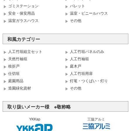
ゴミステーション
パレット
安全・保安用品
温室・ビニールハウス
温室ガラスハウス
その他
和風カテゴリー
人工竹垣組立セット
人工竹垣パネルのみ
天然竹袖垣
人工竹袖垣
枝折戸
庭木戸
仕切垣
人工竹垣用扉
庭園用品
灯篭・つくばい・灯り
造園緑化資材
その他
取り扱いメーカー様 ※敬称略
YKKap
三協アルミ