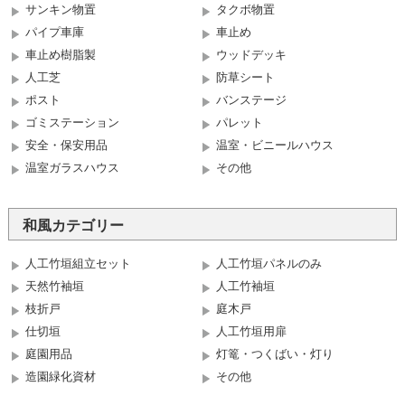
サンキン物置
タクボ物置
パイプ車庫
車止め
車止め樹脂製
ウッドデッキ
人工芝
防草シート
ポスト
バンステージ
ゴミステーション
パレット
安全・保安用品
温室・ビニールハウス
温室ガラスハウス
その他
和風カテゴリー
人工竹垣組立セット
人工竹垣パネルのみ
天然竹袖垣
人工竹袖垣
枝折戸
庭木戸
仕切垣
人工竹垣用扉
庭園用品
灯篭・つくばい・灯り
造園緑化資材
その他