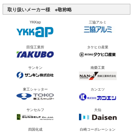
取り扱いメーカー様 ※敬称略
YKKap
三協アルミ
田窪工業所
タケヒロ産業
サンキン
南榮工業
東工シャッター
カンエツ
サンセルフ
大仙
四国化成
白崎コーポレーション