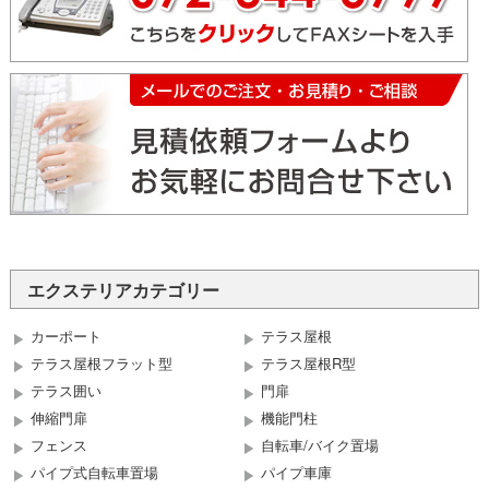
エクステリアカテゴリー
カーポート
テラス屋根
テラス屋根フラット型
テラス屋根R型
テラス囲い
門扉
伸縮門扉
機能門柱
フェンス
自転車/バイク置場
パイプ式自転車置場
パイプ車庫